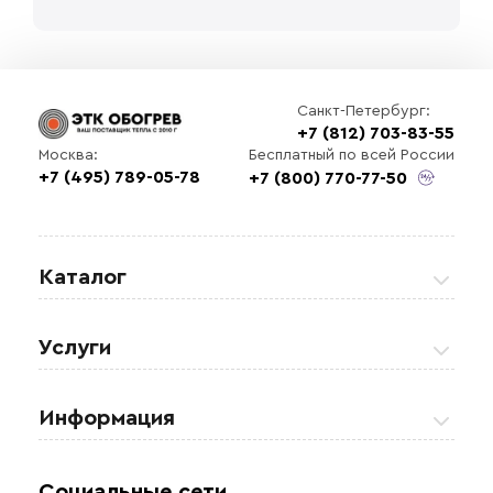
Санкт-Петербург:
+7 (812) 703-83-55
Бесплатный по всей России
Москва:
+7 (495) 789-05-78
+7 (800) 770-77-50
Каталог
Греющие кабели
Услуги
Теплые полы
Обогрев кровли и водостоков
Информация
Регулирующая аппаратура
Обогрев открытых площадей
Акции
Комплектующие материалы
Социальные сети