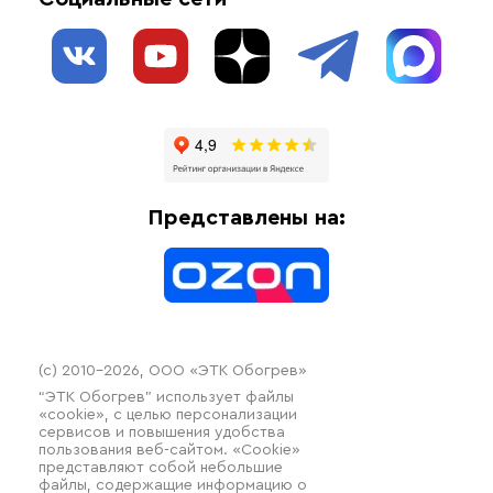
Обогрев резервуаров
О нас
Взрывозащищенное оборудование
Обогрев трубопроводов
Блог
Системы защиты от протечки
Отзывы
Гофрированные трубы и фиттинги
Доставка
Отопительное оборудование
Оплата
Термочехлы
Представлены на:
Контакты
Распродажа
(c) 2010–2026, ООО «ЭТК Обогрев»
“ЭТК Обогрев” использует файлы
«cookie», с целью персонализации
сервисов и повышения удобства
пользования веб-сайтом. «Cookie»
представляют собой небольшие
файлы, содержащие информацию о