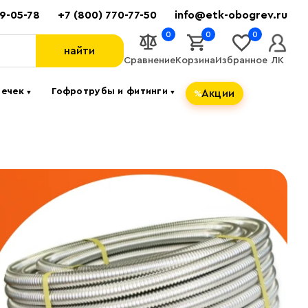
89-05-78
+7 (800) 770-77-50
info@etk-obogrev.ru
0
0
0
найти
Сравнение
Корзина
Избранное
ЛК
течек
Гофротрубы и фитинги
Акции
▼
▼