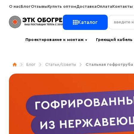
О нас
Блог
Отзывы
Купить оптом
Доставка
Оплата
Контакты
Каталог
Проектирование и монтаж
Греющий кабел
▼
Блог
Статьи/советы
Стальная гофротруба 