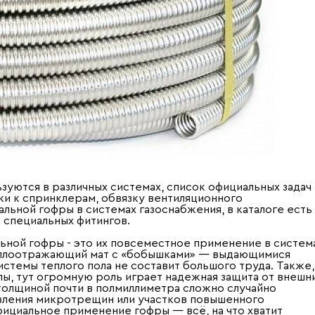
уются в различных системах, список официальных задач
ки к спринклерам, обвязку вентиляционного
альной гофры в системах газоснабжения, в каталоге есть
 специальных фитингов.
льной гофры - это их повсеместное применение в систем
теплоотражающий мат с «бобышками» — выдающимися
стемы теплого пола не составит большого труда. Также,
ы, тут огромную роль играет надежная защита от внешн
толщиной почти в полмиллиметра сложно случайно
явления микротрещин или участков повышенного
фициальное применение гофры — всё, на что хватит