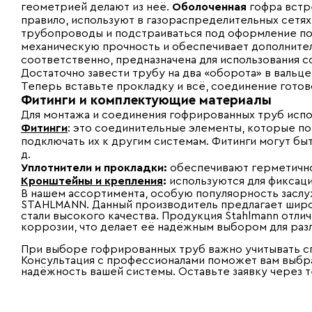
геометрией делают из неё.
Оболоченная
гофра встре
правило, используют в газораспределительных сетях
трубопроводы и подстраиваться под оформление по
механическую прочность и обеспечивает дополните
соответственно, предназначена для использования 
Достаточно завести трубу на два «оборота» в вальце
Теперь вставьте прокладку и всё, соединение готов
Фитинги и комплектующие материалы
Для монтажа и соединения гофрированных труб исп
Фитинги
: это соединительные элементы, которые п
подключать их к другим системам. Фитинги могут быт
д.
Уплотнители и прокладки:
обеспечивают герметично
Кронштейны и крепления
:
используются для фиксаци
В нашем ассортимента, особую популяорность засл
STAHLMANN. Данный производитель предлагает шир
стали высокого качества. Продукция Stahlmann отли
коррозии, что делает её надёжным выбором для раз
При выборе гофрированных труб важно учитывать сп
Консультация с профессионалами поможет вам выбра
надёжность вашей системы. Оставьте заявку через т