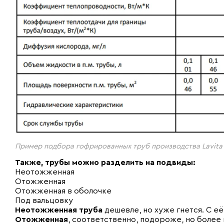
Пример подбора гофрированных труб производства Lavita
Также, трубы можно разделить на подвиды:
Неотожженная
Отожженная
Отожженная в оболочке
Под вальцовку
Неотожженная труба
дешевле, но хуже гнется. С е
Отожженная
, соответственно, подороже, но более