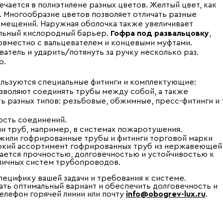
чается в полиэтилене разных цветов. Желтый цвет, как
. Многообразие цветов позволяет отличать разные
мещений. Наружная оболочка также увеличивает
льный кислородный барьер.
Гофра под развальцовку
,
совместно с вальцевателем и концевыми муфтами.
ватель и ударить/потянуть за ручку несколько раз.
о.
ользуются специальные фитинги и комплектующие:
озволяют соединять трубы между собой, а также
ь разных типов: резьбовые, обжимные, пресс-фитинги и т
сть соединений.
и труб, например, в системах пожаротушения.
ужили гофрированные трубы и фитинги торговой марки
окий ассортимент гофрированных труб из нержавеющей
чается прочностью, долговечностью и устойчивостью к
личных систем трубопроводов.
ецифику вашей задачи и требования к системе.
ть оптимальный вариант и обеспечить долговечность и
елефон горячей линии или почту
info@obogrev-lux.ru
.