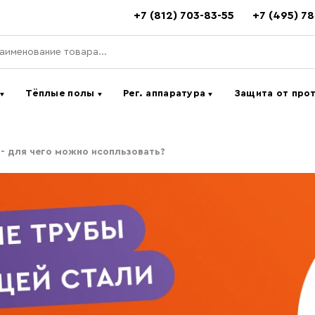
+7 (812) 703-83-55
+7 (495) 7
ь
Тёплые полы
Рег. аппаратура
Защита от про
▼
▼
▼
- для чего можно исопльзовать?