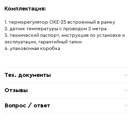
Комплектация:
1. терморегулятор OKE-25 встроенный в рамку
2. датчик температуры с проводом 2 метра
3. технический паспорт, инструкция по установке и
эксплуатации, гарантийный талон
4. упаковочная коробка
Тех. документы
Руководство по эксплуатации - терморегулятор
Отзывы
OKE-25
Петр П
Сертификат соответствия - OKE-25
ТСЖ 15/43 Закупали кабель для очистных
Вопрос / ответ
коммуникаций. Все отлично. по цене и срокам
устроило
Задайте вопрос о товаре, наш специалист ответит
Александ Ф
вам в течении нескольких минут.
Отличный кабель. На производство
металоконструкций, для обогрева труб резервуара
Михаил Игоревич