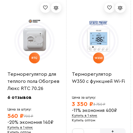
ttyty779r
Преимущества кабеля, что можно устанавливать во
взрывоопасных зонах
INTARO
Закупали на предприятие, поставка в срок. Кабель
качественный
Олег Григорьев
В технологическом помещении нужно было
установить греющий кабель на трубу. <br> Выбрали
данную модель, соотношение цена - качество. Все
устроило спасибо <br>
Александр П
Качественный саморег кабель. Устанавливали сами.
все просто
iuii7
Терморегулятор для
Терморегулятор
Норм кабель. не перегрев
Николай А
теплого пола Обогрев
W350 с функцией Wi-Fi
Кабель хороший, мощность показывается такая как
Люкс RTC 70.26
указано у продавца. Использовали для прогрева
труб
6 отзывов
Цена за штуку:
ЖТС12
3 350 ₽
Установка кабеля простая, на сайте сразу приобрели
3 750 ₽
крепеж. кабель не перегревается
Цена за штуку:
-11%
экономия
400
₽
Ольга
560 ₽
Купить в 1 клик
700 ₽
Приятно сотрудничать. Закупали кабель для
Купить оптом
-20%
экономия
140
₽
производственной зоны, по документам все в
порядке и в срок.
Купить в 1 клик
+
Василий М
Купить оптом