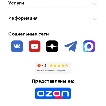
Услуги
Теплые полы
Обогрев кровли и водостоков
Информация
Регулирующая аппаратура
Обогрев открытых площадей
Акции
Комплектующие материалы
Социальные сети
Обогрев резервуаров
О нас
Взрывозащищенное оборудование
Обогрев трубопроводов
Блог
Системы защиты от протечки
Отзывы
Гофрированные трубы и фиттинги
Доставка
Отопительное оборудование
Оплата
Термочехлы
Представлены на:
Контакты
Распродажа