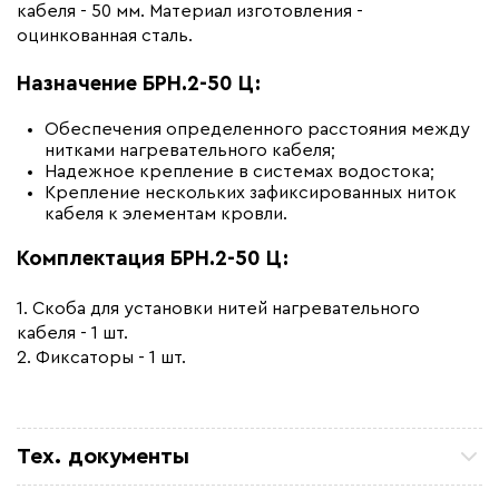
кабеля - 50 мм. Материал изготовления -
(Ц)
оцинкованная сталь.
Бренд
ССТ Premium
Назначение БРН
.2-50 Ц
:
Материал
Сталь оцинкованная
Обеспечения определенного расстояния между
нитками нагревательного кабеля;
Надежное крепление в системах водостока;
Крепление нескольких зафиксированных ниток
кабеля к элементам кровли.
Комплектация БРН.2-50 Ц:
1. Скоба для установки нитей нагревательного
кабеля - 1 шт.
2. Фиксаторы - 1 шт.
Тех. документы
Каталог крепежных изделий ССТ