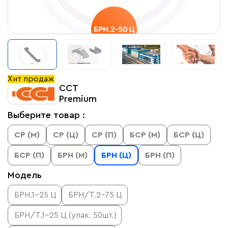
Хит продаж
ССТ
Premium
Выберите товар :
СР (М)
СР (Ц)
СР (П)
БСР (М)
БСР (Ц)
БСР (П)
БРН (М)
БРН (Ц)
БРН (П)
Модель
БРН.1-25 Ц
БРН/Т.2-75 Ц
БРН/Т.1-25 Ц (упак. 50шт.)