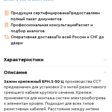
Продукция сертифицирована
Предоставляем
полный пакет документов
Профессиональная консультация
Расчет и
подбор аналогов
Оперативная доставка
По всей России и СНГ до
двери
Характеристики
Назначение
Для водостоков, Для
Описание
кровли
Макс. рабочая температура (C)
+200
Зажим крепежный БРН.2-50 Ц
производства ССТ
предназначен для установки 2-х нитей резистивного
Страна производства
Россия
греющего кабеля круглого сечения. Крепеж
Вес (кг)
0,007
применяется для монтажа систем электрообогрева
к элементам кровли. Подходит для всех типов
Тип кабеля
Резистивный кабель
резистивных кабелей. Расстояние между нитями
Коллекция
Крепёжные изделия БРН