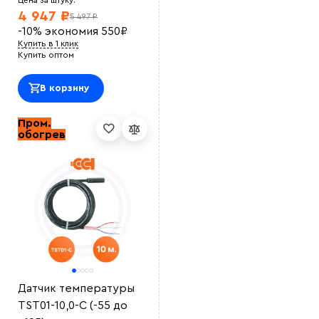
Цена за штуку:
4 947 ₽
5 497 ₽
-10%
экономия
550
₽
Купить в 1 клик
Купить оптом
В корзину
Пром.
обогрев
Датчик температуры
TST01-10,0-С (-55 до