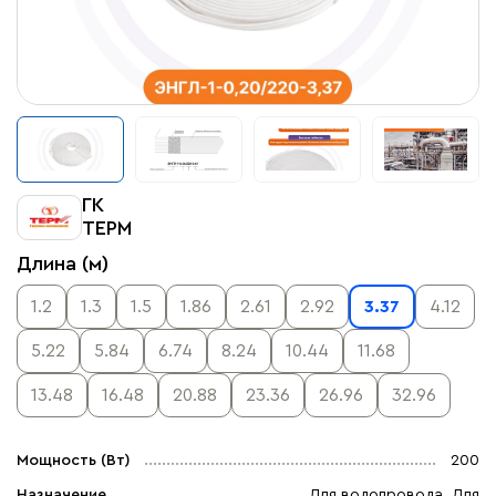
ГК
ТЕРМ
Длина (м)
1.2
1.3
1.5
1.86
2.61
2.92
3.37
4.12
5.22
5.84
6.74
8.24
10.44
11.68
13.48
16.48
20.88
23.36
26.96
32.96
Мощность (Вт)
200
Назначение
Для водопровода, Для