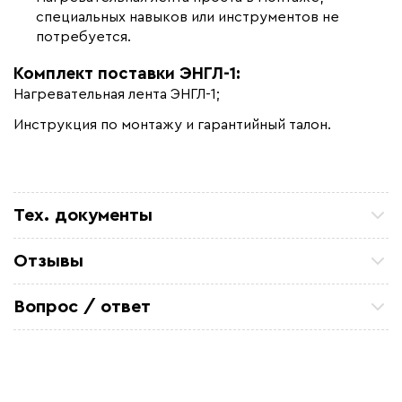
специальных навыков или инструментов не
потребуется.
Комплект поставки ЭНГЛ-1:
Нагревательная лента ЭНГЛ-1;
Инструкция по монтажу и гарантийный талон.
Тех. документы
Информация о товаре - греющая лента ЭНГЛ-1
Отзывы
Руководство по эксплуатации - Нагреватели ЭНГЛ
Петр П
ТСЖ 15/43 Закупали кабель для очистных
Вопрос / ответ
Декларация соответствия - ленты ЭНГЛ
коммуникаций. Все отлично. по цене и срокам
устроило
Задайте вопрос о товаре, наш специалист ответит
Александ Ф
вам в течении нескольких минут.
Отличный кабель. На производство
металоконструкций, для обогрева труб резервуара
Михаил Игоревич