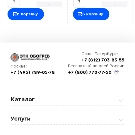
ОТличный саморег , покупался на отрез , адекватная
-
-
цена.<br> Использовали для обогрева емкости с
водой зимой, на производстве<br>
В корзину
В корзину
Оставить отзыв
Санкт-Петербург:
+7 (812) 703-83-55
Бесплатный по всей России
Москва:
+7 (495) 789-05-78
+7 (800) 770-77-50
Выберите
файл
Каталог
Греющие кабели
Услуги
Теплые полы
Обогрев кровли и водостоков