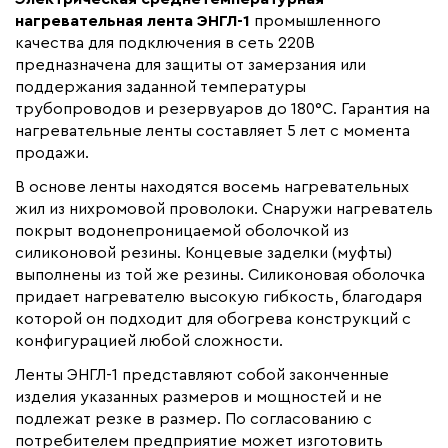
резервуаров и емкостей
нагревательная лента ЭНГЛ-1
промышленного
качества для подключения в сеть 220В
Монтаж
Наружный
предназначена для защиты от замерзания или
Макс. рабочая температура (C)
+180
поддержания заданной температуры
Ширина (мм)
трубопроводов и резервуаров до 180°С. Гарантия на
24
нагревательные ленты составляет 5 лет с момента
Толщина (мм)
3
продажи.
Длина установочного провода, м
1
В основе ленты находятся восемь нагревательных
Страна производства
Россия
жил из нихромовой проволоки. Снаружи нагреватель
покрыт водонепроницаемой оболочкой из
Гарантия (год)
5
силиконовой резины. Концевые заделки (муфты)
Срок службы(год)
6
выполнены из той же резины. Силиконовая оболочка
Область применения
Промышленный обогрев
придает нагревателю высокую гибкость, благодаря
которой он подходит для обогрева конструкций с
Коллекция
Нагревательные ленты
конфигурацией любой сложности.
ЭНГЛ -1 (220 Вт)
Ленты ЭНГЛ-1 представляют собой законченные
Бренд
ГК ТЕРМ
изделия указанных размеров и мощностей и не
Материал
Силиконовая резина
подлежат резке в размер. По согласованию с
Минимальный радиус изгиба (мм)
10
потребителем предприятие может изготовить