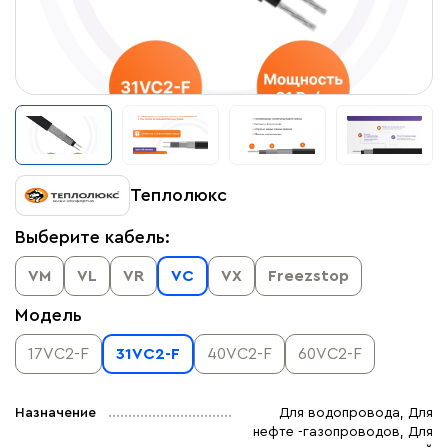
Теплолюкс
Выберите кабель:
VM
VL
VR
VC
VX
Freezstop
Модель
17VC2-F
31VC2-F
40VC2-F
60VC2-F
Назначение
Для водопровода, Для
нефте -газопроводов, Для