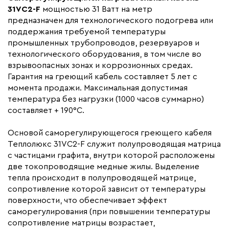
Монтаж
Внутренний, Наружный
31VC2-F
мощностью 31 Ватт на метр
предназначен для технологического подогрева или
Макс. рабочая температура (C)
120
поддержания требуемой температуры
Ширина (мм)
10.6
промышленных трубопроводов, резервуаров и
Толщина (мм)
технологического оборудования, в том числе во
5.3
взрывоопасных зонах и коррозионных средах.
Страна производства
Россия
Гарантия на греющий кабель составляет 5 лет с
Гарантия (год)
5
момента продажи. Максимальная допустимая
температура без нагрузки (1000 часов суммарно)
Срок службы(год)
20
составляет + 190°С.
Область применения
Промышленный обогрев
Основой саморегулирующегося греющего кабеля
Максимальная температура(C)
+120
Теплолюкс 31VC2-F служит полупроводящая матрица
Тип кабеля
саморегулирующийся
с частицами графита, внутри которой расположены
Коллекция
VC
две токопроводящие медные жилы. Выделение
тепла происходит в полупроводящей матрице,
Бренд
Теплолюкс
сопротивление которой зависит от температуры
Материал
Фторполимер
поверхности, что обеспечивает эффект
саморегулирования (при повышении температуры
Минимальный радиус изгиба (мм)
25
сопротивление матрицы возрастает,