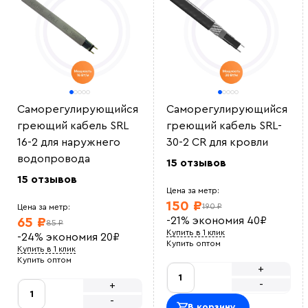
Саморегулирующийся
Саморегулирующийся
греющий кабель SRL
греющий кабель SRL-
16-2 для наружнего
30-2 CR для кровли
водопровода
15 отзывов
15 отзывов
Цена за метр:
150 ₽
190 ₽
Цена за метр:
-21%
экономия
40
₽
65 ₽
85 ₽
Купить в 1 клик
-24%
экономия
20
₽
Купить оптом
Купить в 1 клик
Купить оптом
+
-
+
-
В корзину