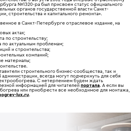
рбурга №1320-ра был присвоен статус официального
ельных органов государственной власти Санкт-
и, строительства и капитального ремонта».
венное в Санкт-Петербурге отраслевое издание, на
вых актах;
а по строительству;
 по актуальным проблемам;
ций и строительства;
роительных компаний;
е материалы;
роительстве.
ставители строительного бизнес-сообщества, так и
администрации, всегда могут подчеркнуть для себя
лектрообогрева. С нетерпением будем ждать
лезной информацией для читателей
портала
. А если вы
обогрева или приобрести все необходимое для монтажа,
ogrev-lux.ru
.