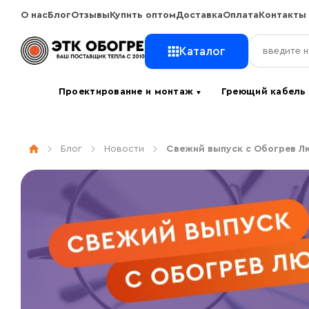
О нас
Блог
Отзывы
Купить оптом
Доставка
Оплата
Контакты
Каталог
Проектирование и монтаж
Греющий кабел
▼
Блог
Новости
Свежий выпуск с Обогрев Л