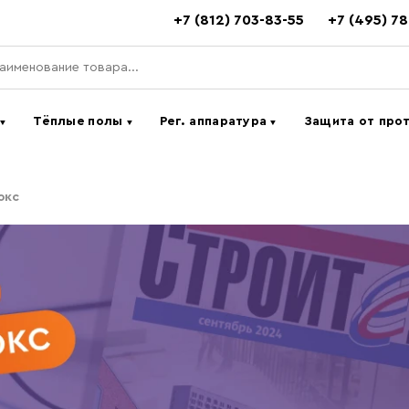
+7 (812) 703-83-55
+7 (495) 7
ь
Тёплые полы
Рег. аппаратура
Защита от про
▼
▼
▼
юкс