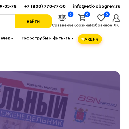
89-05-78
+7 (800) 770-77-50
info@etk-obogrev.ru
0
0
0
найти
Сравнение
Корзина
Избранное
ЛК
течек
Гофротрубы и фитинги
Акции
▼
▼