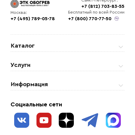
Санкт-Петербург:
+7 (812) 703-83-55
Бесплатный по всей России
Москва:
+7 (495) 789-05-78
+7 (800) 770-77-50
Каталог
Греющие кабели
Услуги
Теплые полы
Обогрев кровли и водостоков
Информация
Регулирующая аппаратура
Обогрев открытых площадей
Акции
Комплектующие материалы
Социальные сети
Обогрев резервуаров
О нас
Взрывозащищенное оборудование
Обогрев трубопроводов
Блог
Системы защиты от протечки