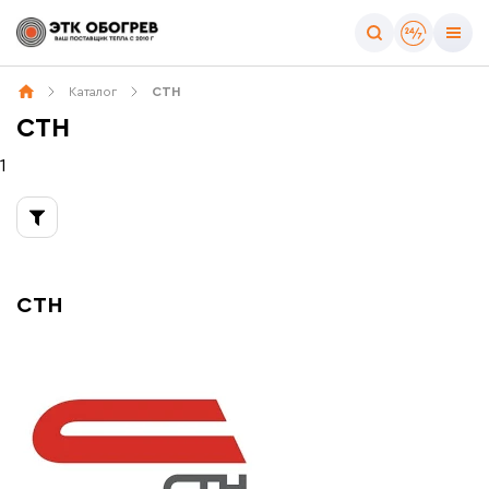
Тип товара
Каталог
СТН
Все товары бренда
СТН
Греющий кабель
Тёплые полы
1
СТН