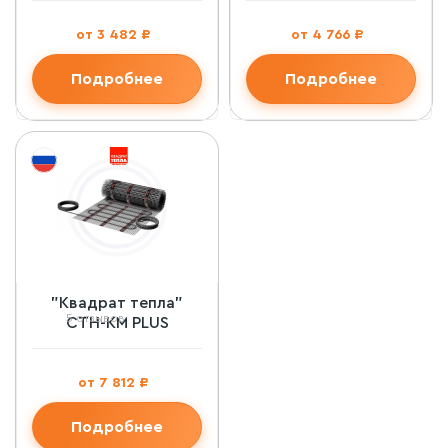
от 3 482 ₽
от 4 766 ₽
Подробнее
Подробнее
"Квадрат тепла"
5 отзывов
СТН-КМ PLUS
от 7 812 ₽
Подробнее