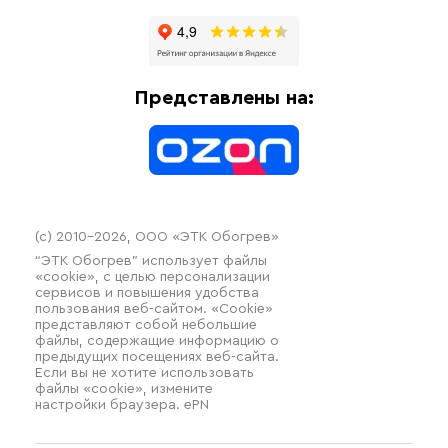
Отзывы
Гофрированные трубы и фиттинги
Доставка
Отопительное оборудование
Оплата
Термочехлы
Представлены на:
Контакты
Распродажа
(c) 2010–2026, ООО «ЭТК Обогрев»
“ЭТК Обогрев” использует файлы
«cookie», с целью персонализации
сервисов и повышения удобства
пользования веб-сайтом. «Cookie»
представляют собой небольшие
файлы, содержащие информацию о
предыдущих посещениях веб-сайта.
Если вы не хотите использовать
файлы «cookie», измените
настройки браузера. ePN