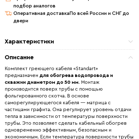
подбор аналогов
Оперативная доставка
По всей России и СНГ до
двери
Характеристики
Мощность (Вт)
32
Описание
Назначение
Для водопровода
Комплект греющего кабеля «Standart»
Монтаж
Наружный
предназначен
для обогрева водопровода и
Макс. рабочая температура (C)
+65
скважин диаметром до 50 мм
. Монтаж
производится поверх трубы с помощью
Длина установочного провода, м
1,6
фольгированного скотча. В основе
Страна производства
Россия
саморегулирующегося кабеля — матрица с
частицами графита. Она регулирует уровень отдачи
Гарантия (год)
5
тепла в зависимости от температуры поверхности
Срок службы(год)
20
трубы. Это позволяет сделать кабельный обогрев
Вес (кг)
0,35
одновременно эффективным, безопасным и
экономичным. Если температура поверхности трубы
Тип кабеля
саморегулирующийся