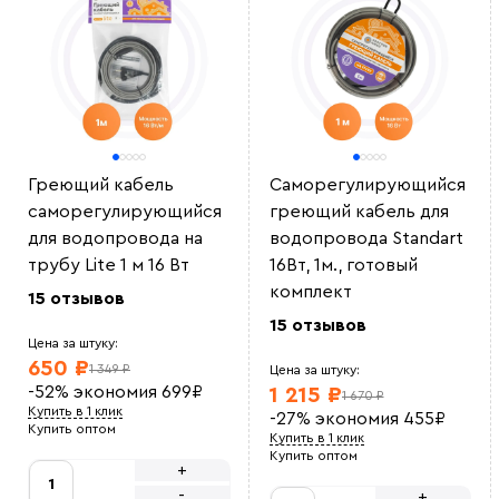
Греющий кабель
Саморегулирующийся
саморегулирующийся
греющий кабель для
для водопровода на
водопровода Standart
трубу Lite 1 м 16 Вт
16Вт, 1м., готовый
комплект
15 отзывов
15 отзывов
Цена за штуку:
650 ₽
1 349 ₽
Цена за штуку:
-52%
экономия
699
₽
1 215 ₽
1 670 ₽
Купить в 1 клик
-27%
экономия
455
₽
Купить оптом
Купить в 1 клик
Купить оптом
+
-
+