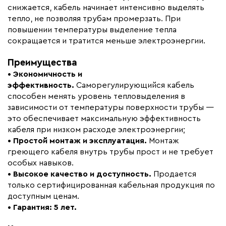
снижается, кабель начинает интенсивно выделять
Коллекция
Саморегулирующийся
тепло, не позволяя трубам промерзать. При
греющий кабель Standart
повышении температуры выделение тепла
снаружи водопровода
сокращается и тратится меньше электроэнергии.
Бренд
Обогрев Люкс
Преимущества
Материал
Полиолефин
• Экономичность и
Минимальный радиус изгиба (мм)
35
эффективность.
Саморегулирующийся кабель
способен менять уровень тепловыделения в
зависимости от температуры поверхности трубы —
это обеспечивает максимальную эффективность
кабеля при низком расходе электроэнергии;
• Простой монтаж и эксплуатация.
Монтаж
греющего кабеля внутрь трубы прост и не требует
особых навыков.
• Высокое качество и доступность.
Продается
только сертифицированная кабельная продукция по
доступным ценам.
• Гарантия: 5 лет.