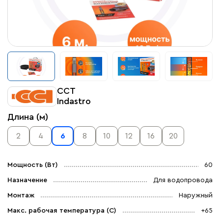
ССТ
Indastro
Длина (м)
2
4
6
8
10
12
16
20
Мощность (Вт)
60
Назначение
Для водопровода
Монтаж
Наружный
Макс. рабочая температура (C)
+65