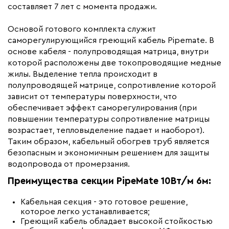
составляет 7 лет с момента продажи.
Гарантия (год)
7
Срок службы(год)
10
Основой готового комплекта служит
Вес (кг)
0,8
саморегулирующийся греющий кабель Pipemate. В
основе кабеля - полупроводящая матрица, внутри
Область применения
Для канализации, Для
которой расположены две токопроводящие медные
емкостей, Для резервуаров,
жилы. Выделение тепла происходит в
Для водопровода,
Промышленный обогрев,
полупроводящей матрице, сопротивление которой
Обогрев труб, На трубу
зависит от температуры поверхности, что
обеспечивает эффект саморегулирования (при
Тип кабеля
саморегулирующийся
повышении температуры сопротивление матрицы
Коллекция
Секции кабельные
возрастает, тепловыделение падает и наоборот).
PipeMate
Таким образом, кабельный обогрев труб является
Бренд
ССТ Indastro
безопасным и экономичным решением для защиты
водопровода от промерзания.
Материал
Термопластичный
эластомер
Преимущества секции PipeMate 10Вт/м 6м:
Минимальный радиус изгиба (мм)
30
Кабельная секция - это готовое решение,
которое легко устанавливается;
Греющий кабель обладает высокой стойкостью