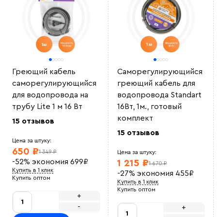
Греющий кабель
Саморегулирующийся
саморегулирующийся
греющий кабель для
для водопровода на
водопровода Standart
трубу Lite 1 м 16 Вт
16Вт, 1м., готовый
комплект
15 отзывов
15 отзывов
Цена за штуку:
650 ₽
1 349 ₽
Цена за штуку:
-52%
экономия
699
₽
1 215 ₽
1 670 ₽
Купить в 1 клик
-27%
экономия
455
₽
Купить оптом
Купить в 1 клик
Купить оптом
+
-
+