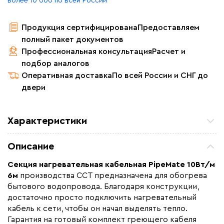
Более 10 000 по всей России
Продукция сертифицирована
Предоставляем
полный пакет документов
Профессиональная консультация
Расчет и
подбор аналогов
Оперативная доставка
По всей России и СНГ до
двери
Характеристики
Мощность (Вт)
60
Описание
Назначение
Для водопровода
Секция нагревательная кабельная PipeMate 10Вт/м
Монтаж
Наружный
6м
производства ССТ предназначена для обогрева
Макс. рабочая температура (C)
+65
бытового водопровода. Благодаря конструкции,
достаточно просто подключить нагревательный
Длина установочного провода, м
2
кабель к сети, чтобы он начал выделять тепло.
Страна производства
Россия
Гарантия на готовый комплект греющего кабеля