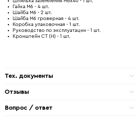
Шпилька заземления М6х40 - 1 шт.
Гайка М6 - 4 шт.
Шайба М6 - 2 шт.
Шайба М6 гроверная - 4 шт.
Коробка упаковочная - 1 шт.
Руководство по эксплуатации - 1 шт.
Кронштейн СТ (Н) - 1 шт.
Тех. документы
Каталог продукции - коробки TermBox Ex
Отзывы
Руководство по эксплуатации - TermBox Ex 160N
Петр П
ТСЖ 15/43 Закупали кабель для очистных
Вопрос / ответ
Сертификат соответствия - Коробки TermBox Ex
коммуникаций. Все отлично. по цене и срокам
устроило
Задайте вопрос о товаре, наш специалист ответит
Александ Ф
вам в течении нескольких минут.
Отличный кабель. На производство
металоконструкций, для обогрева труб резервуара
Михаил Игоревич