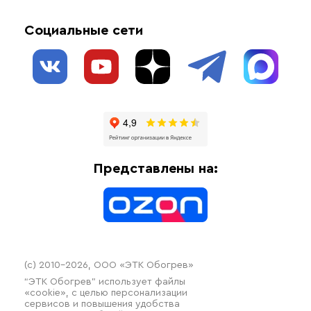
Обогрев открытых площадей
Акции
Комплектующие материалы
Социальные сети
Обогрев резервуаров
О нас
Взрывозащищенное оборудование
Обогрев трубопроводов
Блог
Системы защиты от протечки
Отзывы
Гофрированные трубы и фиттинги
Доставка
Отопительное оборудование
Оплата
Термочехлы
Представлены на:
Контакты
Распродажа
(c) 2010–2026, ООО «ЭТК Обогрев»
“ЭТК Обогрев” использует файлы
«cookie», с целью персонализации
сервисов и повышения удобства