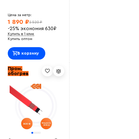
ОТличный саморег , покупался на отрез , адекватная
цена.<br> Использовали для обогрева емкости с
водой зимой, на производстве<br>
Цена за метр:
Оставить отзыв
1 890 ₽
2 520 ₽
-25%
экономия
630
₽
Купить в 1 клик
Купить оптом
В корзину
Пром.
обогрев
Выберите
файл