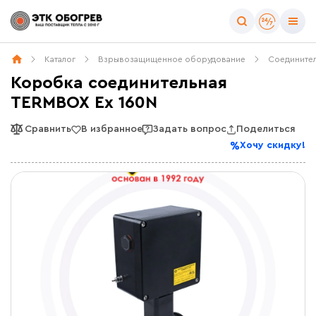
Каталог
Взрывозащищенное оборудование
Соедините
Коробка соединительная
TERMBOX Ex 160N
Сравнить
В избранное
Задать вопрос
Поделиться
Хочу скидку!