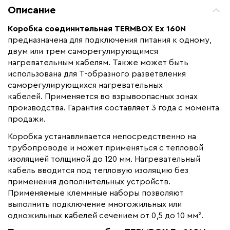
Макс. ток нагрузки (А)
50
Описание
Страна производства
Россия
Коробка соединительная TERMBOX Ex 160N
Гарантия (год)
3
предназначена для подключения питания к одному,
Срок службы(год)
10
двум или трем саморегулирующимся
нагревательным кабелям. Также может быть
Вес (кг)
1,8
использована для Т-образного разветвления
Коллекция
TermBox EX
саморегулирующихся нагревательных
кабелей. Применяется во взрывоопасных зонах
Бренд
ТЕРМ
производства. Гарантия составляет 3 года с момента
продажи.
Коробка устанавливается непосредственно на
трубопроводе и может применяться с тепловой
изоляцией толщиной до 120 мм. Нагревательный
кабель вводится под тепловую изоляцию без
применения дополнительных устройств.
Применяемые клеммные наборы позволяют
выполнить подключение многожильных или
одножильных кабелей сечением от 0,5 до 10 мм².