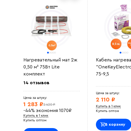
Нагревательный мат 2ж
Кабель нагрев
0,50 м² 75Вт Lite
"OneKeyElectr
комплект
75-9,5
14 отзывов
Цена за штуку:
Цена за штуку:
2 110 ₽
1 283 ₽
2 420 ₽
Купить в 1 клик
-44%
экономия
1070
₽
Купить оптом
Купить в 1 клик
Купить оптом
В корзину