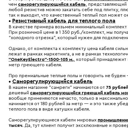
чем
с
аморегулирующийся кабель
, представляющий 
любой резистив можно закатать себе под плитку, пл
так и выходит, что качественный теплый пол может 
•
Резистивный кабель для теплого пола
В качестве примера возьмем минимальный комплект
При розничной цене в 1 350 руб./комплект, мы пол
"холодного отрезка", который нужен для подключен
Однако, от комплекта к комплекту цена кабеля силь
лежат в рамках маркетинга, а не в рамках технологич
"OneKeyElectro"-1500
-10
5 м.
, который принадлежит к
метр греющего кабеля.
Про премиальные теплые полы и говорить не будем
•
Саморегулирующийся кабель
В нашем магазине "самреги" начинаются от
75 рублей
дешевый
саморегулирующийся греющий кабель мо
вообще применяются нечасто, только в максимально
начинается от 180 рублей за метр — и это также уб
теплого пола в виде катушки кабеля.
Саморегулирующиеся кабели мировых
промышленн
тысяч
. Да, тут клиент получит эксклюзивные и пров