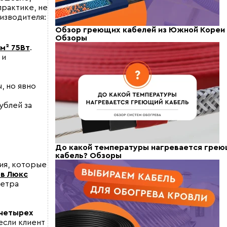
практике, не
изводителя:
Обзор греющих кабелей из Южной Кореи
Обзоры
м² 75Вт
.
 и
, но явно
ублей за
До какой температуры нагревается гре
кабель?
Обзоры
ния, которые
ев Люкс
метра
-четырех
если клиент