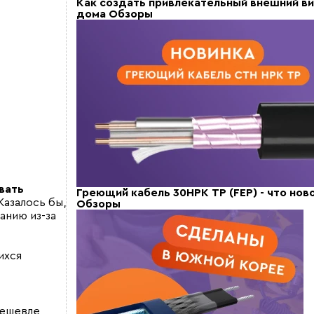
Как создать привлекательный внешний в
дома
Обзоры
вать
Греющий кабель 30НРК ТР (FEP) - что нов
Казалось бы,
Обзоры
анию из-за
ихся
ешевле,