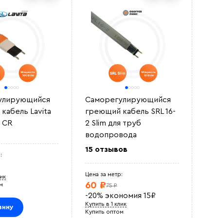
улирующийся
Саморегулирующийся
Гр
кабель Lavita
греющий кабель SRL 16-
GW
2 CR
2 Slim для труб
4 
водопровода
15 отзывов
Цена
:
40
Купи
Цена за метр:
лик
Куп
60 ₽
м
75 ₽
-20%
экономия
15
₽
Купить в 1 клик
зину
Купить оптом