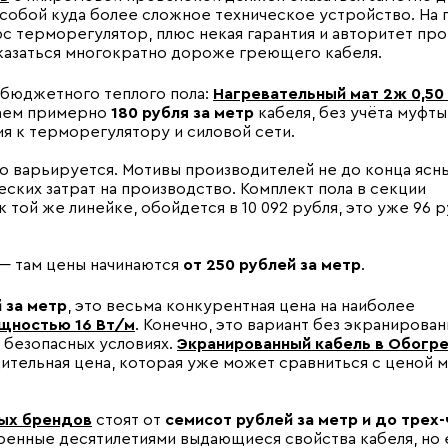
собой куда более сложное техническое устройство. На 
юс терморегулятор, плюс некая гарантия и авторитет про
оказаться многократно дороже греющего кабеля.
 бюджетного теплого пола:
Нагревательный мат 2ж 0,50 
учаем примерно
180
рубля за метр
кабеля, без учёта муфты
ия к терморегулятору и силовой сети.
но варьируется. Мотивы производителей не до конца ясны
еских затрат на производство. Комплект пола в секции
 той же линейке, обойдется в 10 092 рубля, это уже 96 р
 — там цены начинаются
от 250 рублей за метр
.
 за метр
, это весьма конкурентная цена на наиболее
щностью 16 Вт/м
. Конечно, это вариант без экранирова
 безопасных условиях.
Экранированный кабель в Обогр
едительная цена, которая уже может сравниться с ценой 
ых брендов
стоят от
семисот рублей за метр и до трех
еренные десятилетиями выдающиеся свойства кабеля, но 