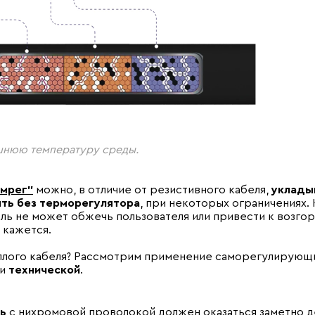
шнюю температуру среды.
амрег"
можно, в отличие от резистивного кабеля,
уклады
ять без терморегулятора
, при некоторых ограничениях. 
ь не может обжечь пользователя или привести к возгор
к кажется.
еплого кабеля? Рассмотрим применение саморегулирующ
и
технической
.
ь
с нихромовой проволокой должен оказаться заметно д