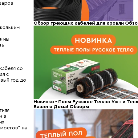
варов
Обзор греющих кабелей для кровли
Обзо
скольким
жимы
ть
кабеля со
ая с
рвый год до
Новинки - Полы Русское Тепло: Уют и Теп
Вашего Дома!
Обзоры
тняя
н в
их
амрегов" на