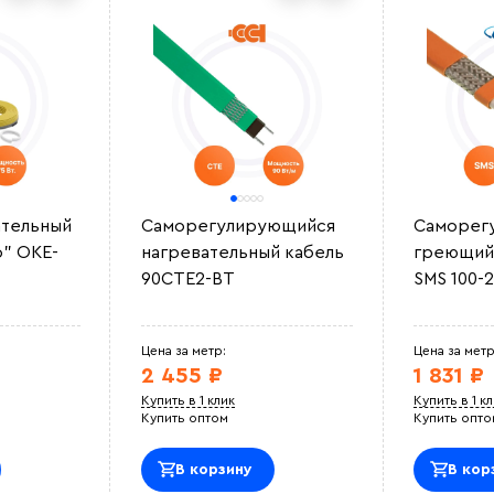
ательный
Саморегулирующийся
Саморег
o" OKE-
нагревательный кабель
греющий 
90СТЕ2-ВТ
SMS 100-
Цена за метр:
Цена за метр
2 455 ₽
1 831 ₽
Купить в 1 клик
Купить в 1 к
Купить оптом
Купить опто
В корзину
В кор