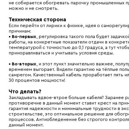
не собирается обогревать парочку промышленных пр
можно и не смотреть.
Техническая сторона
Если перейти от лирики к физике, идея о саморегу
причинам:
• Во-первых
, регулировка такого пола будет задачк
работы, на конкретные показатели отдачи в конкрет
температурой с точностью до 0,1 градуса, а тут чтоб
приноравливаться и учитывать условия среды.
• Во-вторых
, и этот пункт значительно важнее, по
временем выгорает. Видели гарантию на тёплые полы 
самрегом. Качественный кабель проработает пять ил
30 процентов мощности!
Что делать?
Закладывать вдвое-втрое больше кабеля? Заранее ра
противоречие в данный момент ставит крест на при
гарантия надежности и минимальные трудности в эк
строительстве, это оптимальное решение для обогре
процессов. Антиобледенение без строгого контроля
данный момент.