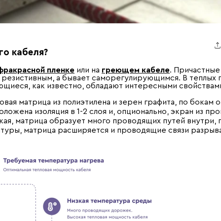
го кабеля?
фракрасной пленке
или на
греющем кабеле
. Причастные
 резистивным, а бывает саморегулирующимся. В теплых 
щиеся, как известно, обладают интересными свойствам
вая матрица из полиэтилена и зерен графита, по бокам 
ожена изоляция в 1-2 слоя и, опционально, экран из про
ая, матрица образует много проводящих путей внутри, 
атуры, матрица расширяется и проводящие связи разрыва