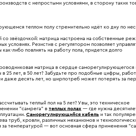
оизводств с непростыми условиями, в сторону таких то
лирующемся теплом полу стремительно идёт ко дну по не
ой со звёздочкой: матрица настроена на собственные ре
ных условиях. Резистив с регулятором позволяет управля
ы как-либо повлиять на работу пола, придется долго
лупроводниковая матрица в сердце саморегулирующегося 
в 25 лет, в 50 лет? Забудьте про подобные цифры, работ
и даже десять лет, но ширпотреб может потерять за пе
ссчитывать теплый пол на 5 лет? Увы, это техническое
менении "самрега" в
теплых полах
— где нужна десятиле
сплуатации.
Саморегулирующийся кабель
и так популяре
ва труб, кровли, различных механизмов и технологическ
 за температурой — вот основная сфера применения "с