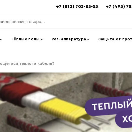
+7 (812) 703-83-55
+7 (495) 7
ь
Тёплые полы
Рег. аппаратура
Защита от про
▼
▼
▼
ющегося теплого кабеля?