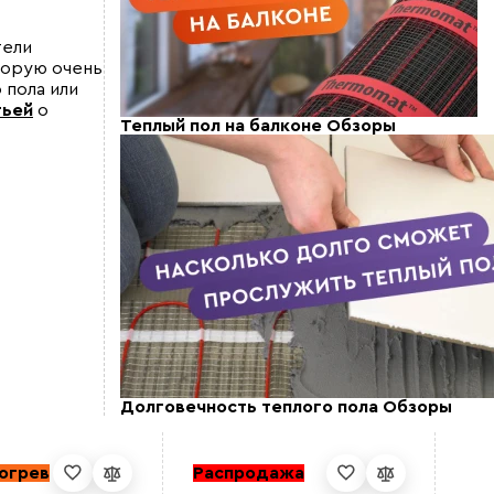
тели
торую очень
 пола или
тьей
о
Теплый пол на балконе
Обзоры
Долговечность теплого пола
Обзоры
богрев
Распродажа
Ар