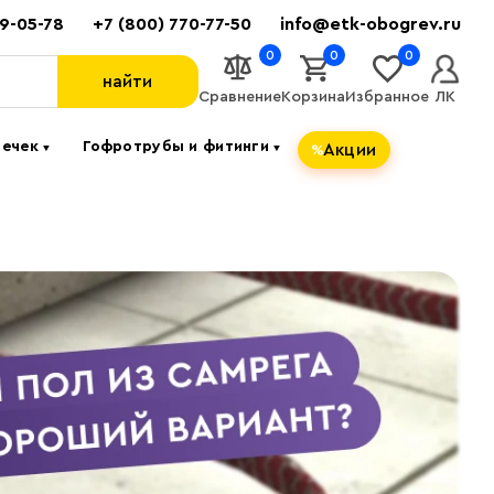
89-05-78
+7 (800) 770-77-50
info@etk-obogrev.ru
0
0
0
найти
Сравнение
Корзина
Избранное
ЛК
течек
Гофротрубы и фитинги
Акции
▼
▼