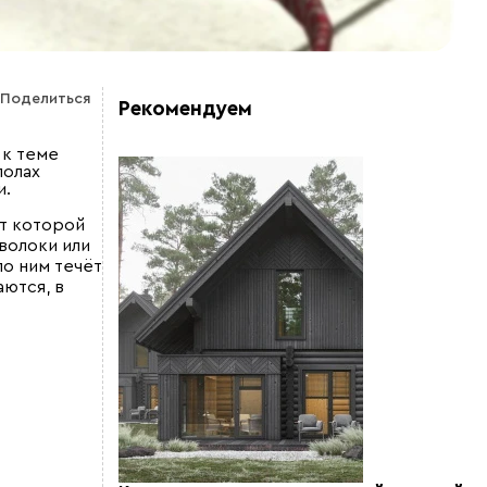
Поделиться
Рекомендуем
 к теме
полах
и.
от которой
волоки или
по ним течёт
ются, в