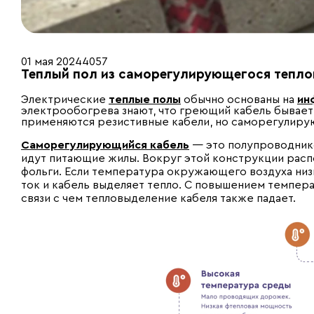
01 мая 2024
4057
Теплый пол из саморегулирующегося тепло
Электрические
теплые полы
обычно основаны на
ин
электрообогрева знают, что греющий кабель бывает
применяются резистивные кабели, но саморегулирую
Саморегулирующийся кабель
— это полупроводнико
идут питающие жилы. Вокруг этой конструкции распол
фольги. Если температура окружающего воздуха низк
ток и кабель выделяет тепло. С повышением темпер
связи с чем тепловыделение кабеля также падает.