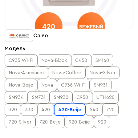
Caleo
Модель
С935 Wi-Fi
Nova-Black
C450
SM160
Nova-Aluminum
Nova-Coffee
Nova-Silver
Nova-Beije
Nova
С936 Wi-Fi
SM931
SM934
SM731
SM930
C950
UTH620
320
330
420
420-Beije
540
720
720-Silver
720-Beije
920-Beije
920