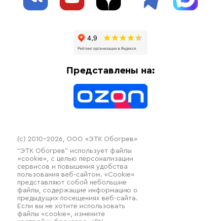
Блог
Системы защиты от протечки
Отзывы
Гофрированные трубы и фиттинги
Доставка
Отопительное оборудование
Оплата
Термочехлы
Представлены на:
Контакты
Распродажа
(c) 2010–2026, ООО «ЭТК Обогрев»
“ЭТК Обогрев” использует файлы
«cookie», с целью персонализации
сервисов и повышения удобства
пользования веб-сайтом. «Cookie»
представляют собой небольшие
файлы, содержащие информацию о
предыдущих посещениях веб-сайта.
Если вы не хотите использовать
файлы «cookie», измените