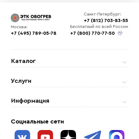
Санкт-Петербург:
+7 (812) 703-83-55
Бесплатный по всей России
Москва:
+7 (495) 789-05-78
+7 (800) 770-77-50
Каталог
Греющие кабели
Услуги
Теплые полы
Обогрев кровли и водостоков
Информация
Регулирующая аппаратура
Обогрев открытых площадей
Акции
Комплектующие материалы
Социальные сети
Обогрев резервуаров
О нас
Взрывозащищенное оборудование
Обогрев трубопроводов