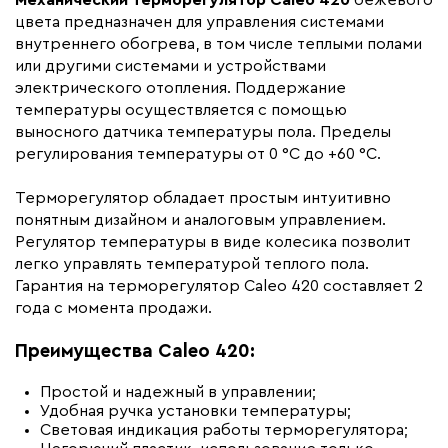
Механический терморегулятор Caleo 420
бежевого
Ширина (мм)
85
цвета предназначен для управления системами
Толщина (мм)
50
внутреннего обогрева, в том числе теплыми полами
или другими системами и устройствами
Длина установочного провода, м
2
электрического отопления. Поддержание
Страна производства
Южная Корея
температуры осуществляется с помощью
выносного датчика температуры пола. Пределы
Гарантия (год)
2
регулирования температуры от 0 °С до +60 °C.
Срок службы(год)
10
Вес (кг)
0,16
Терморегулятор обладает простым интуитивно
понятным дизайном и аналоговым управлением.
Область применения
Для тёплого пола
Регулятор температуры в виде колесика позволит
Коллекция
Терморегуляторы Caleo
легко управлять температурой теплого пола.
Гарантия на терморегулятор Caleo 420 составляет 2
Бренд
Caleo
года с момента продажи.
Высота (мм)
85
Преимущества Caleo 420:
Тип управления
Механический
Простой и надежный в управлении;
Удобная ручка установки температуры;
Световая индикация работы терморегулятора;