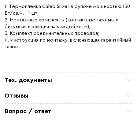
1. Термопленка Caleo Silver в рулоне мощностью 150
Вт/кв.м. - 1 шт;
2. Монтажные комплекты (контактные зажимы и
битумная изоляция на каждый кв. м);
3. Комплект соединительных проводов;
4. Инструкция по монтажу, включающая гарантийный
талон.
Тех. документы
Инструкция CALEO SILVER
Отзывы
Сертификат соответствия - инфракрасные теплые
Петр П
полы Caleo
ТСЖ 15/43 Закупали кабель для очистных
Вопрос / ответ
коммуникаций. Все отлично. по цене и срокам
устроило
Задайте вопрос о товаре, наш специалист ответит
Александ Ф
вам в течении нескольких минут.
Отличный кабель. На производство
металоконструкций, для обогрева труб резервуара