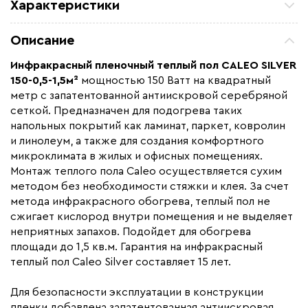
Характеристики
Площадь обогрева (м2)
1.5
Описание
Удельная мощность (Вт/м²)
150
Инфракрасный пленочный теплый пол
CALEO SILVER
Мощность (Вт)
225
150-0,5-1,5м²
мощностью 150 Ватт на квадратный
Назначение
Под линолеум / ковролин,
метр с запатентованной антиискровой серебряной
Под паркет / ламинат
сеткой. Предназначен для подогрева таких
напольных покрытий как ламинат, паркет, ковролин
Монтаж
Сухой монтаж
и линолеум, а также для создания комфортного
Макс. рабочая температура (C)
+90
микроклимата в жилых и офисных помещениях.
Макс. ток нагрузки (А)
1,02
Монтаж теплого пола Caleo осуществляется сухим
методом без необходимости стяжки и клея. За счет
Ширина (мм)
500
метода инфракрасного обогрева, теплый пол не
Толщина (мм)
0,34
сжигает кислород внутри помещения и не выделяет
неприятных запахов. Подойдет для обогрева
Длина установочного провода, м
2х2,5
площади до 1,5 кв.м. Гарантия на инфракрасный
Страна производства
Россия
теплый пол Caleo Silver составляет 15 лет.
Гарантия (год)
15
Для безопасности эксплуатации в конструкции
Срок службы(год)
15
пленки добавлена запатентованная антиискровая