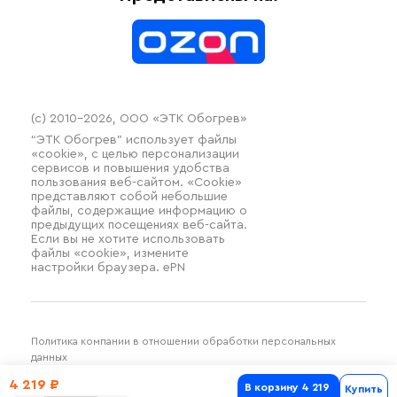
Контакты
Распродажа
(c) 2010–2026, ООО «ЭТК Обогрев»
“ЭТК Обогрев” использует файлы
«cookie», с целью персонализации
сервисов и повышения удобства
пользования веб-сайтом. «Cookie»
представляют собой небольшие
файлы, содержащие информацию о
предыдущих посещениях веб-сайта.
Если вы не хотите использовать
файлы «cookie», измените
настройки браузера. ePN
Политика компании в отношении обработки персональных
данных
Разработка и продвижение SilverDuck
4 219 ₽
В корзину
4 219
Купить