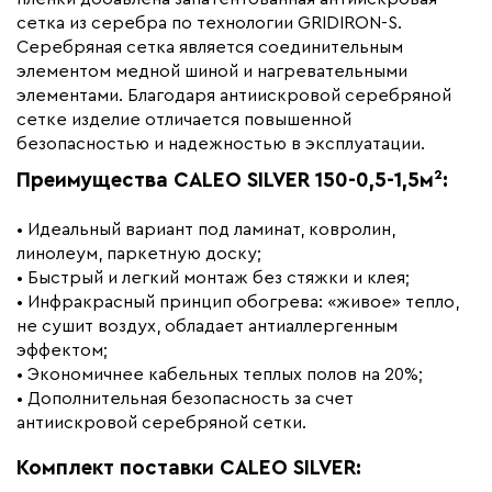
Вес (кг)
1.41
сетка из серебра по технологии GRIDIRON-S.
Серебряная сетка является соединительным
Коллекция
Caleo silver
элементом медной шиной и нагревательными
Бренд
Caleo
элементами. Благодаря антиискровой серебряной
сетке изделие отличается повышенной
безопасностью и надежностью в эксплуатации.
Преимущества CALEO SILVER 150-0,5-1,5м²:
• Идеальный вариант под ламинат, ковролин,
линолеум, паркетную доску;
• Быстрый и легкий монтаж без стяжки и клея;
• Инфракрасный принцип обогрева: «живое» тепло,
не сушит воздух, обладает антиаллергенным
эффектом;
• Экономичнее кабельных теплых полов на 20%;
• Дополнительная безопасность за счет
антиискровой серебряной сетки.
Комплект поставки CALEO SILVER: