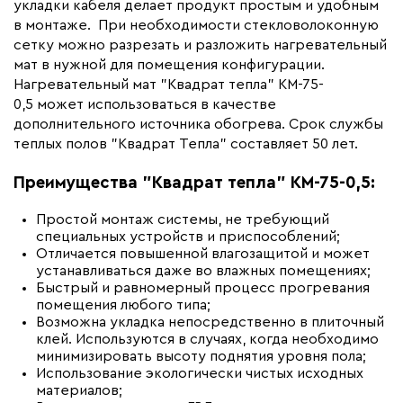
Вес (кг)
0.7
укладки кабеля делает продукт простым и удобным
в монтаже. При необходимости стекловолоконную
Коллекция
"Квадрат тепла" СТН-КМ
сетку можно разрезать и разложить нагревательный
Бренд
СТН
мат в нужной для помещения конфигурации.
Нагревательный мат "Квадрат тепла" КМ-75-
0,5 может использоваться в качестве
дополнительного источника обогрева. Срок службы
теплых полов "Квадрат Тепла" составляет 50 лет.
Преимущества "Квадрат тепла" КМ-75-0,5:
Простой монтаж системы, не требующий
специальных устройств и приспособлений;
Отличается повышенной влагозащитой и может
устанавливаться даже во влажных помещениях;
Быстрый и равномерный процесс прогревания
помещения любого типа;
Возможна укладка непосредственно в плиточный
клей. Используются в случаях, когда необходимо
минимизировать высоту поднятия уровня пола;
Использование экологически чистых исходных
материалов;